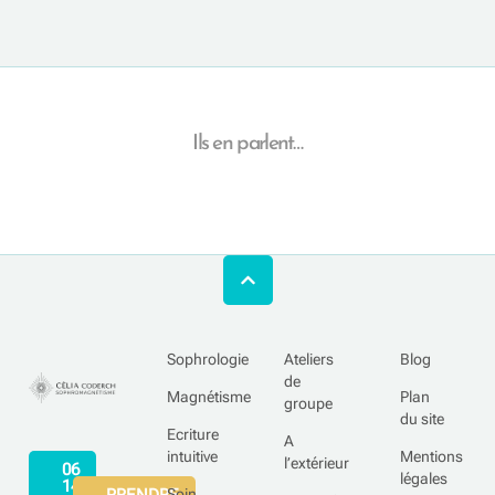
Ils en parlent…
Sophrologie
Ateliers
Blog
de
Magnétisme
Plan
groupe
du site
Ecriture
A
intuitive
Mentions
l’extérieur
06
légales
14
PRENDRE
Soin