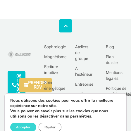
Sophrologie
Ateliers
Blog
de
Magnétisme
Plan
groupe
du site
Ecriture
A
intuitive
Mentions
l’extérieur
06
légales
14
PRENDRE
Soin
Entreprise
62
RDV
énergétique
Politique de
88
95
Tarifs
confidentialité
Nous utilisons des cookies pour vous offrir la meilleure
expérience sur notre site.
Vous pouvez en savoir plus sur les cookies que nous
utilisons ou les désactiver dans
paramètres
.
Accepter
Rejeter