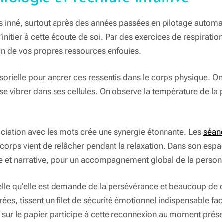
as inné, surtout après des années passées en pilotage automat
’initier à cette écoute de soi. Par des exercices de respirat
tion de vos propres ressources enfouies.
sorielle pour ancrer ces ressentis dans le corps physique. O
se vibrer dans ses cellules. On observe la température de la 
sociation avec les mots crée une synergie étonnante. Les
séanc
corps vient de relâcher pendant la relaxation. Dans son espac
e et narrative, pour un accompagnement global de la person
e telle qu’elle est demande de la persévérance et beaucoup 
grées, tissent un filet de sécurité émotionnel indispensable f
ur le papier participe à cette reconnexion au moment présen