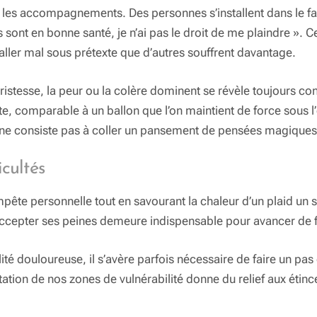
s les accompagnements. Des personnes s’installent dans le fa
nts sont en bonne santé, je n’ai pas le droit de me plaindre ».
d’aller mal sous prétexte que d’autres souffrent davantage.
tristesse, la peur ou la colère dominent se révèle toujours c
e, comparable à un ballon que l’on maintient de force sous l’e
 ne consiste pas à coller un pansement de pensées magiques
icultés
empête personnelle tout en savourant la chaleur d’un plaid un s
 accepter ses peines demeure indispensable pour avancer de 
alité douloureuse, il s’avère parfois nécessaire de faire un pa
tation de nos zones de vulnérabilité donne du relief aux étince