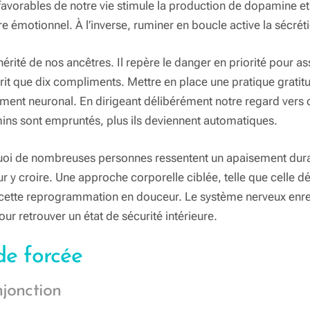
favorables de notre vie stimule la production de dopamine e
 émotionnel. À l’inverse, ruminer en boucle active la sécréti
érité de nos ancêtres. Il repère le danger en priorité pour a
prit que dix compliments. Mettre en place une pratique grati
ement neuronal. En dirigeant délibérément notre regard vers 
ns sont empruntés, plus ils deviennent automatiques.
oi de nombreuses personnes ressentent un apaisement dura
r y croire. Une approche corporelle ciblée, telle que celle 
 cette reprogrammation en douceur. Le système nerveux enregi
ur retrouver un état de sécurité intérieure.
de forcée
njonction